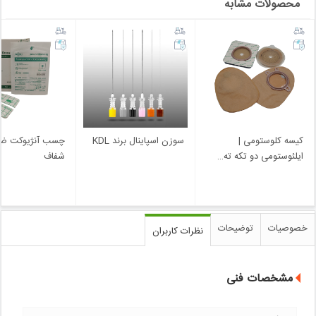
محصولات مشابه
کیسه کلوستومی |
سوزن اسپاینال برند KDL
چسب آنژیوکت ضد
ایلئوستومی دو تکه ته
…
شفاف
خصوصیات
توضیحات
نظرات کاربران
مشخصات فنی