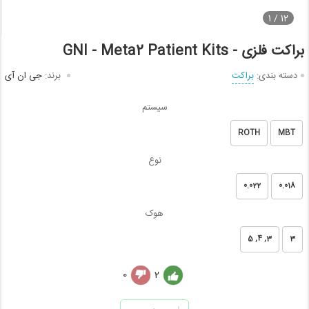
1
12 /
براکت فلزی - GNI - Meta2 Patient Kits
دسته بندی:
براکت
برند:
جی ان آی
سیستم
ROTH
MBT
نوع
0.022
0.018
هوک
3, 4, 5
3
0
2