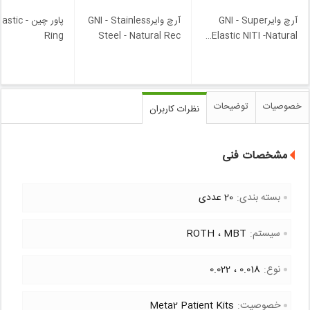
آرچ وایرGNI - Super
آرچ وایرGNI - Stainless
پاور چین - 
Ring
Steel - Natural Rec
…
Elastic NITI -Natural
خصوصیات
توضیحات
نظرات کاربران
مشخصات فنی
بسته بندی:
20 عددی
سیستم:
MBT
ROTH
نوع:
0.018
0.022
خصوصیت:
Meta2 Patient Kits